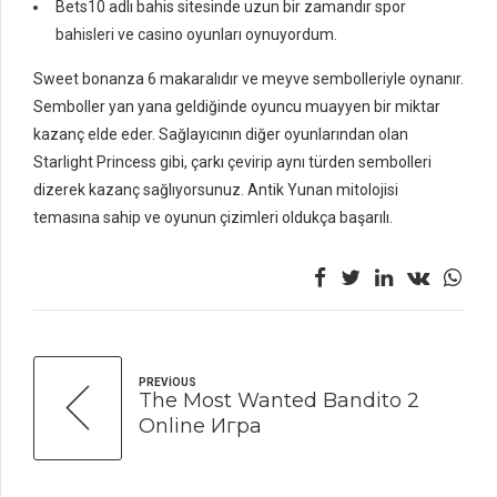
Bets10 adlı bahis sitesinde uzun bir zamandır spor
bahisleri ve casino oyunları oynuyordum.
Sweet bonanza 6 makaralıdır ve meyve sembolleriyle oynanır.
Semboller yan yana geldiğinde oyuncu muayyen bir miktar
kazanç elde eder. Sağlayıcının diğer oyunlarından olan
Starlight Princess gibi, çarkı çevirip aynı türden sembolleri
dizerek kazanç sağlıyorsunuz. Antik Yunan mitolojisi
temasına sahip ve oyunun çizimleri oldukça başarılı.
PREVIOUS
The Most Wanted Bandito 2
Online Игра ️