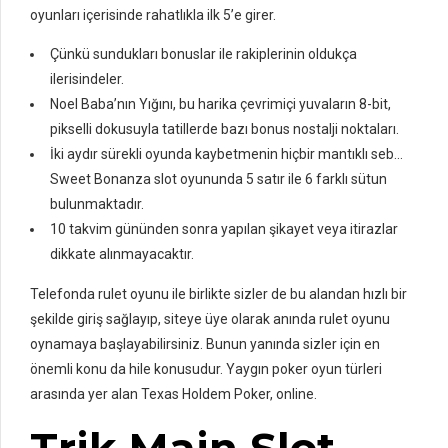
oyunları içerisinde rahatlıkla ilk 5’e girer.
Çünkü sundukları bonuslar ile rakiplerinin oldukça
ilerisindeler.
Noel Baba’nın Yığını, bu harika çevrimiçi yuvaların 8-bit,
pikselli dokusuyla tatillerde bazı bonus nostalji noktaları.
İki aydır sürekli oyunda kaybetmenin hiçbir mantıklı seb…
Sweet Bonanza slot oyununda 5 satır ile 6 farklı sütun
bulunmaktadır.
10 takvim gününden sonra yapılan şikayet veya itirazlar
dikkate alınmayacaktır.
Telefonda rulet oyunu ile birlikte sizler de bu alandan hızlı bir
şekilde giriş sağlayıp, siteye üye olarak anında rulet oyunu
oynamaya başlayabilirsiniz. Bunun yanında sizler için en
önemli konu da hile konusudur. Yaygın poker oyun türleri
arasında yer alan Texas Holdem Poker, online.
Trik Main Slot