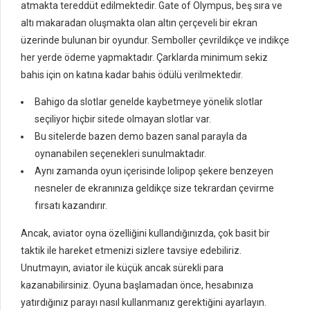
atmakta tereddüt edilmektedir. Gate of Olympus, beş sıra ve
altı makaradan oluşmakta olan altın çerçeveli bir ekran
üzerinde bulunan bir oyundur. Semboller çevrildikçe ve indikçe
her yerde ödeme yapmaktadır. Çarklarda minimum sekiz
bahis için on katına kadar bahis ödülü verilmektedir.
Bahigo da slotlar genelde kaybetmeye yönelik slotlar
seçiliyor hiçbir sitede olmayan slotlar var.
Bu sitelerde bazen demo bazen sanal parayla da
oynanabilen seçenekleri sunulmaktadır.
Aynı zamanda oyun içerisinde lolipop şekere benzeyen
nesneler de ekranınıza geldikçe size tekrardan çevirme
fırsatı kazandırır.
Ancak, aviator oyna özelliğini kullandığınızda, çok basit bir
taktik ile hareket etmenizi sizlere tavsiye edebiliriz.
Unutmayın, aviator ile küçük ancak sürekli para
kazanabilirsiniz. Oyuna başlamadan önce, hesabınıza
yatırdığınız parayı nasıl kullanmanız gerektiğini ayarlayın.