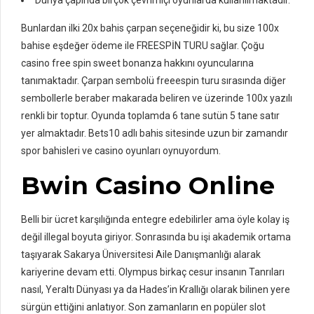
Bunlardan ilki 20x bahis çarpan seçeneğidir ki, bu size 100x
bahise eşdeğer ödeme ile FREESPİN TURU sağlar. Çoğu
casino free spin sweet bonanza hakkını oyuncularına
tanımaktadır. Çarpan sembolü freeespin turu sırasında diğer
sembollerle beraber makarada beliren ve üzerinde 100x yazılı
renkli bir toptur. Oyunda toplamda 6 tane sutün 5 tane satır
yer almaktadır. Bets10 adlı bahis sitesinde uzun bir zamandır
spor bahisleri ve casino oyunları oynuyordum.
Bwin Casino Online
Belli bir ücret karşılığında entegre edebilirler ama öyle kolay iş
değil illegal boyuta giriyor. Sonrasında bu işi akademik ortama
taşıyarak Sakarya Üniversitesi Aile Danışmanlığı alarak
kariyerine devam etti. Olympus birkaç cesur insanın Tanrıları
nasıl, Yeraltı Dünyası ya da Hades’in Krallığı olarak bilinen yere
sürgün ettiğini anlatıyor. Son zamanların en popüler slot