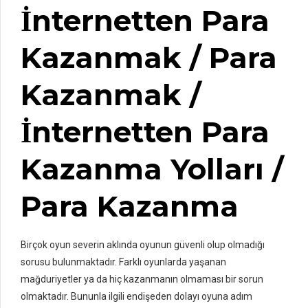
İnternetten Para
Kazanmak / Para
Kazanmak /
İnternetten Para
Kazanma Yolları /
Para Kazanma
Birçok oyun severin aklında oyunun güvenli olup olmadığı
sorusu bulunmaktadır. Farklı oyunlarda yaşanan
mağduriyetler ya da hiç kazanmanın olmaması bir sorun
olmaktadır. Bununla ilgili endişeden dolayı oyuna adım