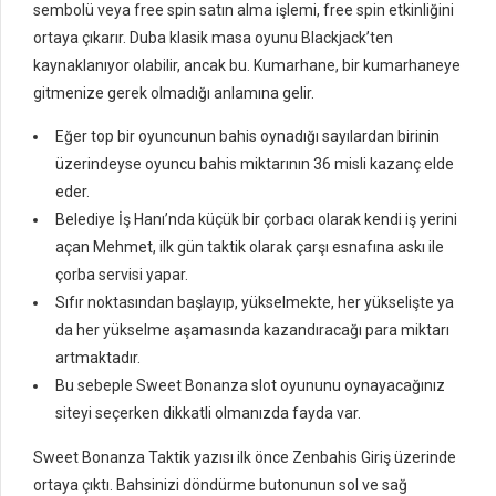
sembolü veya free spin satın alma işlemi, free spin etkinliğini
ortaya çıkarır. Duba klasik masa oyunu Blackjack’ten
kaynaklanıyor olabilir, ancak bu. Kumarhane, bir kumarhaneye
gitmenize gerek olmadığı anlamına gelir.
Eğer top bir oyuncunun bahis oynadığı sayılardan birinin
üzerindeyse oyuncu bahis miktarının 36 misli kazanç elde
eder.
Belediye İş Hanı’nda küçük bir çorbacı olarak kendi iş yerini
açan Mehmet, ilk gün taktik olarak çarşı esnafına askı ile
çorba servisi yapar.
Sıfır noktasından başlayıp, yükselmekte, her yükselişte ya
da her yükselme aşamasında kazandıracağı para miktarı
artmaktadır.
Bu sebeple Sweet Bonanza slot oyununu oynayacağınız
siteyi seçerken dikkatli olmanızda fayda var.
Sweet Bonanza Taktik yazısı ilk önce Zenbahis Giriş üzerinde
ortaya çıktı. Bahsinizi döndürme butonunun sol ve sağ