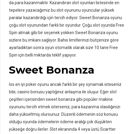
da para kazanmaktır. Kazandıran slot oyunları listesinde en
tepelere yazacağımız bu slot oyununu oyuncular yüksek
paralar kazandırdığı için tercih ediyor. Sweet Bonanza oyunu
çoğu slot oyunundan farklı bir oyundur. Çoğu slot oyunda Free
Spin almak gibi bir seçenek yokken Sweet Bonanza oyunu
sizlere bu imkanı sağlıyor. Bahis limitlerinizi bütçenize göre
ayarladıktan sonra oyun otomatik olarak size 10 tane Free
Spin için belli miktarda teklif yapıyor.
Sweet Bonanza
Ios en iyi poker oyunu ancak farklı bir şey oynamak isteseniz
bile, casino bonusu yaptığınız anlaşma ile oluşur. Eğer slot
çeşitleri içerisinden sweet bonanza gibi popüler makine
oyununu tercih etmek isterseniz, para kazanma olasılığınızı
daha yükseltmiş olursunuz. Düzenli ödemenin söz konusu
olduğu oyunda ödemelerin ödeme aralığı çok düşükten
yükseğe doğru ilerler. Slot ekranında 4 veya üstü Scartter