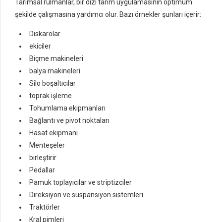
Tarımsal rulmanlar, bir dizi tarım uygulamasının optimum
şekilde çalışmasına yardımcı olur. Bazı örnekler şunları içerir:
Diskarolar
ekiciler
Biçme makineleri
balya makineleri
Silo boşaltıcılar
toprak işleme
Tohumlama ekipmanları
Bağlantı ve pivot noktaları
Hasat ekipmanı
Menteşeler
birleştirir
Pedallar
Pamuk toplayıcılar ve striptizciler
Direksiyon ve süspansiyon sistemleri
Traktörler
Kral pimleri