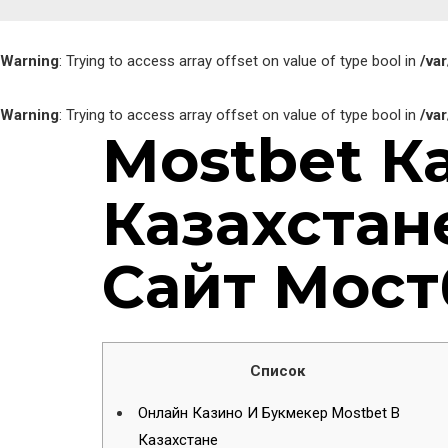
Warning
: Trying to access array offset on value of type bool in
/va
Warning
: Trying to access array offset on value of type bool in
/va
Mostbet К
Казахста
Сайт Мост
Список
Онлайн Казино И Букмекер Mostbet В
Казахстане