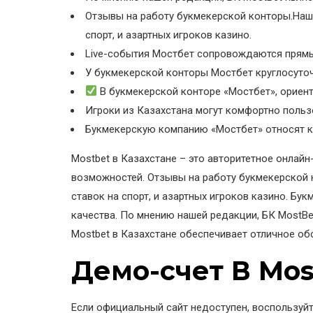
Отзывы на работу букмекерской конторы.Наша
спорт, и азартных игроков казино.
Live-события Мостбет сопровождаются прямы
У букмекерской конторы Мостбет круглосуточ
В букмекерской конторе «Мостбет», ориен
Игроки из Казахстана могут комфортно польз
Букмекерскую компанию «Мостбет» относят к 
Mostbet в Казахстане – это авторитетное онлай
возможностей. Отзывы на работу букмекерской 
ставок на спорт, и азартных игроков казино. Б
качества. По мнению нашей редакции, БК MostBet
Mostbet в Казахстане обеспечивает отличное об
Демо-счет В Mos
Если официальный сайт недоступен, воспользуйт