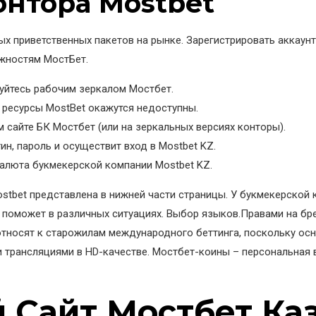
онтора Mostbet
х приветственных пакетов на рынке. Зарегистрировать аккаунт 
жностям МостБет.
уйтесь рабочим зеркалом Мостбет.
и ресурсы MostBet окажутся недоступны.
 сайте БК Мостбет (или на зеркальных версиях конторы).
н, пароль и осуществит вход в Mostbet KZ.
алюта букмекерской компании Mostbet KZ.
stbet представлена в нижней части страницы. У букмекерской
 поможет в различных ситуациях. Выбор языков.Правами на бр
относят к старожилам международного беттинга, поскольку осно
трансляциями в HD-качестве. Мостбет-коины – персональная 
Сайт Мостбет Ка