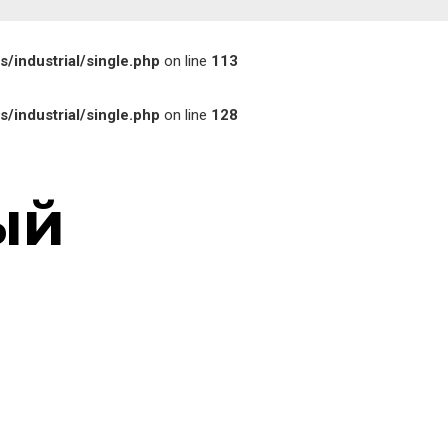
industrial/single.php
on line
113
industrial/single.php
on line
128
ый