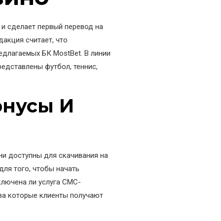
 и сделает первый перевод на
дакция считает, что
едлагаемых БК MostBet. В линии
едставлены футбол, теннис,
онусы И
ни доступны для скачивания на
для того, чтобы начать
ключена ли услуга СМС-
за которые клиенты получают